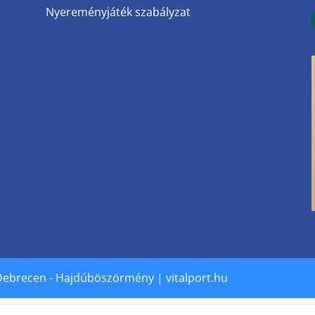
Nyereményjáték szabályzat
Debrecen - Hajdúböszörmény | vitalport.hu