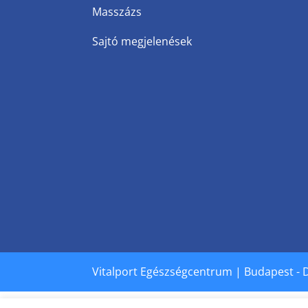
Masszázs
Sajtó megjelenések
Vitalport Egészségcentrum | Budapest - 