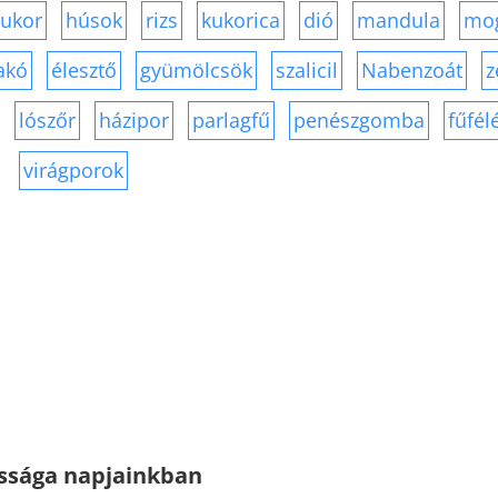
cukor
húsok
rizs
kukorica
dió
mandula
mo
akó
élesztő
gyümölcsök
szalicil
Nabenzoát
z
lószőr
házipor
parlagfű
penészgomba
fűfél
virágporok
ssága napjainkban