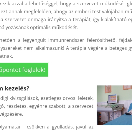
kezik azzal a lehetőséggel, hogy a szervezet működését gl
Mindezt annak megfelelően, ahogy az emberi test valójában mű
a szervezet önmaga irányítsa a terápiát, így kialakítható e
zabályozásának optimális működését.
etően a legyengült immunrendszer felerősíthető, fájda
yszereket nem alkalmazunk! A terápia végére a beteges g
atnak.
őpontot foglalok!
m kezelés?
gi kivizsgálások, esetleges orvosi leletek,
gó, részletes, egyénre szabott, a szervezet
lvégzésére.
olyamatai – csökken a gyulladás, javul az