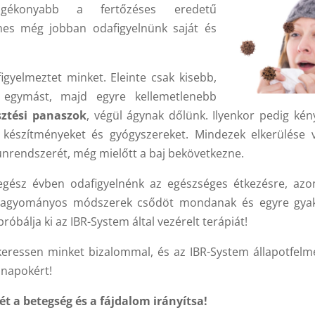
fogékonyabb a fertőzéses eredetű
es még jobban odafigyelnünk saját és
igyelmeztet minket. Eleinte csak kisebb,
k egymást, majd egyre kellemetlenebb
ztési panaszok
, végül ágynak dőlünk. Ilyenkor pedig kén
 készítményeket és gyógyszereket. Mindezek elkerülése 
nrendszerét, még mielőtt a baj bekövetkezne.
egész évben odafigyelnénk az egészséges étkezésre, az
a hagyományos módszerek csődöt mondanak és egyre gya
 próbálja ki az IBR-System által vezérelt terápiát!
 keressen minket bizalommal, és az IBR-System állapotfelm
nnapokért!
ét a betegség és a fájdalom irányítsa!