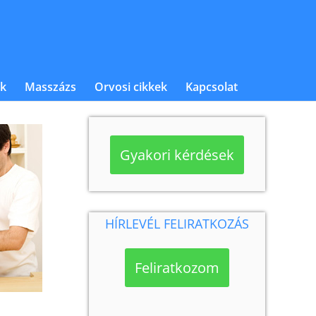
k
Masszázs
Orvosi cikkek
Kapcsolat
Gyakori kérdések
HÍRLEVÉL FELIRATKOZÁS
Feliratkozom