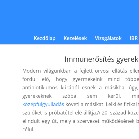
Kezdőlap
Kezelések
Vizsgálatok
IBR
Immunerősítés gyere
Modern világunkban a fejlett orvosi ellátás ell
fordul elő, hogy gyermekeink mind többe
antibiotikumos kúrából esnek a másikba, úgy
gyerekeknek szóba sem kerül, min
középfülgyulladás
követi a másikat. Lelki és fizika
szülőket is próbatétel elé állítja.A 20. század kö
elindult egy út, mely a szervezet működésének bio
célul.