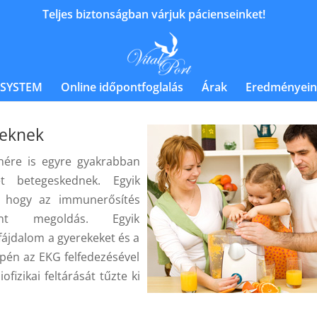
Teljes biztonságban várjuk pácienseinket!
 SYSTEM
Online időpontfoglalás
Árak
Eredményein
keknek
enére is egyre gyakrabban
t betegeskednek. Egyik
, hogy az immunerősítés
t megoldás. Egyik
i fájdalom a gyerekeket és a
zepén az EKG felfedezésével
fizikai feltárását tűzte ki