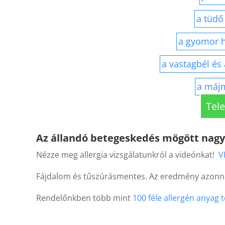
a tüdő
a gyomor h
a vastagbél és 
a májm
Tel
Az állandó betegeskedés mögött nagyon 
Nézze meg allergia vizsgálatunkról a videónkat!
V
Fájdalom és tűszúrásmentes. Az eredmény azonnal
Rendelőnkben több mint
100 féle allergén anyag 