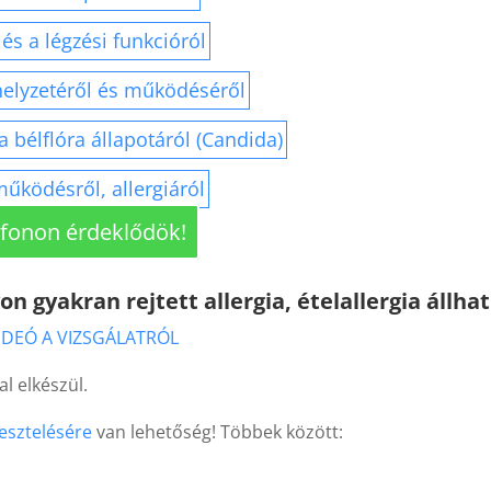
 és a légzési funkcióról
elyzetéről és működéséről
a bélflóra állapotáról (Candida)
űködésről, allergiáról
efonon érdeklődök!
gyakran rejtett allergia, ételallergia állhat
IDEÓ A VIZSGÁLATRÓL
 elkészül.
tesztelésére
van lehetőség! Többek között: