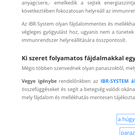
anyagcsere,- emelkedik a sejtek energiaszint
következtében fokozatosan helyreáll az immunr
Az IBR-System olyan fájdalommentes és mellékhatá
végleges gyógyulást hoz, ugyanis nem a tünetek
immunrendszer helyreállítására összpontosít.
Ki szeret folyamatos fájdalmakkal egy
Mégis többen szenvednek olyan panaszoktól, melye
Vegye igénybe
rendelőnkben az
IBR-SYSTEM ál
összefüggéseket és segít a betegség valódi okána
mely fájdalom és mellékhatás-mentesen tájékozta
a húgy
paraz