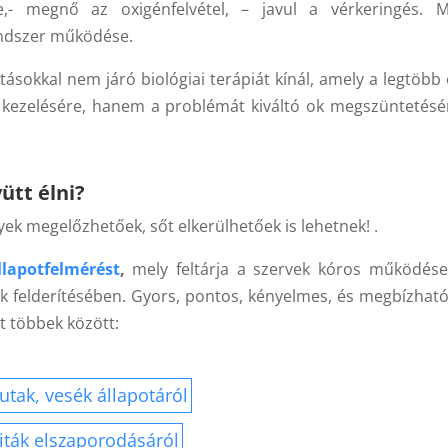
je,- megnő az oxigénfelvétel, – javul a vérkeringés. 
endszer működése.
sokkal nem járó biológiai terápiát kínál, amely a legtöbb
 kezelésére, hanem a problémát kiváltó ok megszüntetésé
ütt élni?
k megelőzhetőek, sőt elkerülhetőek is lehetnek! .
lapotfelmérést
,
mely feltárja a szervek kóros működése
k felderítésében. Gyors, pontos, kényelmes, és megbízható 
t többek között:
utak, vesék állapotáról
iták elszaporodásáról