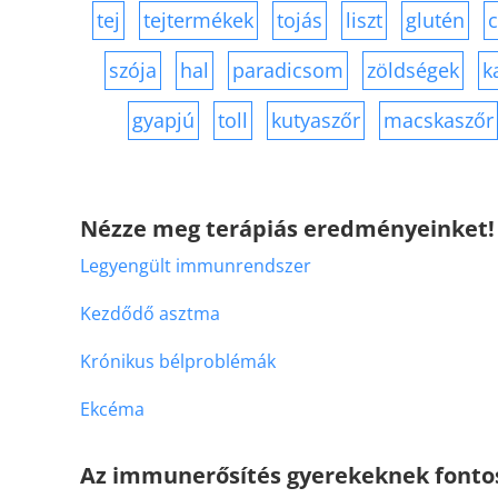
tej
tejtermékek
tojás
liszt
glutén
szója
hal
paradicsom
zöldségek
k
gyapjú
toll
kutyaszőr
macskaszőr
Nézze meg terápiás eredményeinket!
Legyengült immunrendszer
Kezdődő asztma
Krónikus bélproblémák
Ekcéma
Az immunerősítés gyerekeknek fonto