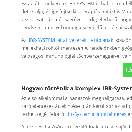
Ez az út, -melyen az IBR-SYSTEM is halad- rendel
detektálja, és így fejtse ki a terápiás hatást is.
visszacsatolás módszerével pedig elérhető, hogy 
rendszer, amellyel önmaga segíti elő biológiai s
Az
IBR-SYSTEM által vezérelt terápiának
köszönh
mellékhatásoktól mentesen.A rendelőnkben gyóg
valóságos immunológiai „Schwarzenegger-é” válh
Id
Hogyan történik a komplex IBR-Syste
Az első alkalommal a panaszok meghallgatása, eddi
zárójelentések áttekintése után kerül sor az átfo
terheltségét feltáró
Ibr-System állapotfelmérés
e
A kezelés hatására aktivizálódnak a test saját f