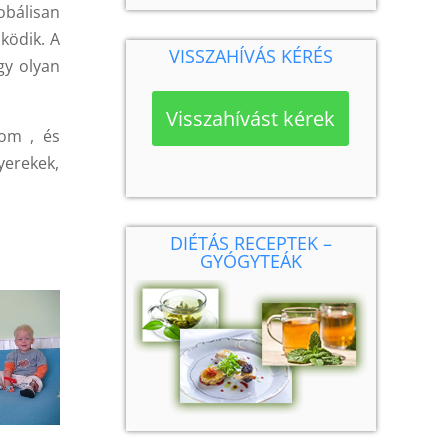
obálisan
ködik. A
VISSZAHÍVÁS KÉRÉS
gy olyan
Visszahívást kérek
lom , és
yerekek,
DIÉTÁS RECEPTEK –
GYÓGYTEÁK