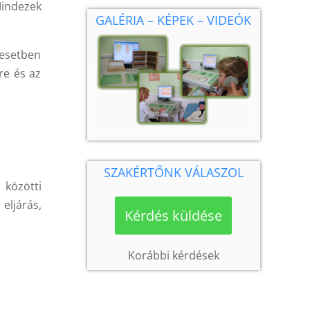
Mindezek
GALÉRIA – KÉPEK – VIDEÓK
 esetben
re és az
SZAKÉRTŐNK VÁLASZOL
 közötti
eljárás,
Kérdés küldése
Korábbi kérdések