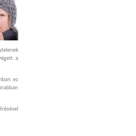
ytelenek
végett a
onban ez
krabban
érésével