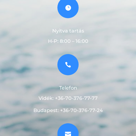

Nyitva tartás
H-P: 8:00 – 16:00

Telefon
Vidék: +36-70-376-77-77
Budapest: +36-70-376-77-24
