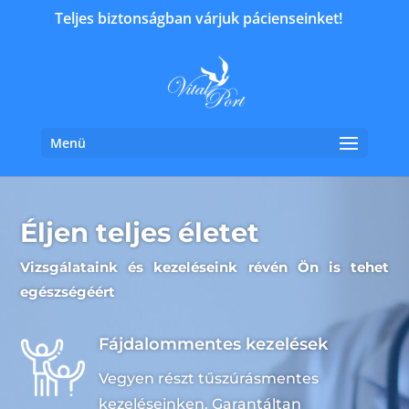
Teljes biztonságban várjuk pácienseinket!
Menü
Éljen teljes életet
Vizsgálataink és kezeléseink révén Ön is tehet
egészségéért
Fájdalommentes kezelések
Vegyen részt tűszúrásmentes
kezeléseinken. Garantáltan