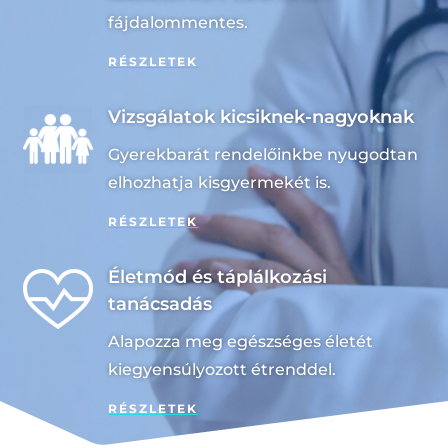
fájdalommentes.
RÉSZLETEK
Vizsgálatok kicsiknek-nagyoknak
Gyerekbarát rendelőinkbe nyugodtan
elhozhatja kisgyermekét is.
RÉSZLETEK
Életmód és táplálkozási
tanácsadás
Alapozza meg egészséges életét
kiegyensúlyozott étrenddel.
RÉSZLETEK