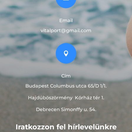
Email
vitalport@gmail.com

Cím
Budapest Columbus utca 65/D 1/1.
Hajdúböszörmény
Kórház tér 1.
Debrecen Simonffy u. 54.
Iratkozzon fel hírlevelünkre