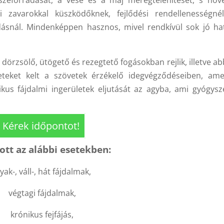
i zavarokkal küszködőknek, fejlődési rendellenességné
dásnál. Mindenképpen hasznos, mivel rendkívül sok jó ha
 dörzsölő, ütögető és rezegtető fogásokban rejlik, illetve a
teket kelt a szövetek érzékelő idegvégződéseiben, ame
ikus fájdalmi ingerületek eljutását az agyba, ami gyógysz
Kérek időpontot!
lott az alábbi esetekben:
ak-, váll-, hát fájdalmak,
végtagi fájdalmak,
krónikus fejfájás,