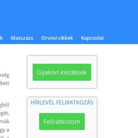
k
Masszázs
Orvosi cikkek
Kapcsolat
Gyakori kérdések
bség
tett
HÍRLEVÉL FELIRATKOZÁS
gből
égét,
Feliratkozom
émák
agy a
li a