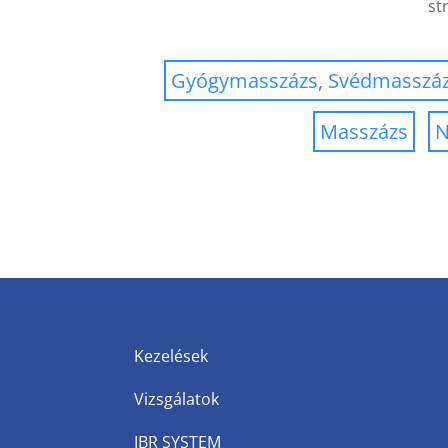
st
Gyógymasszázs, Svédmasszá
Masszázs
N
Kezelések
Vizsgálatok
IBR SYSTEM