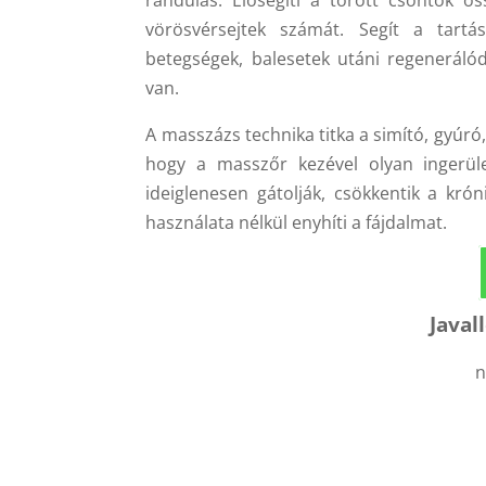
vörösvérsejtek számát. Segít a tartás
betegségek, balesetek utáni regeneráló
van.
A masszázs technika titka a simító, gyúró,
hogy a masszőr kezével olyan ingerüle
ideiglenesen gátolják, csökkentik a krón
használata nélkül enyhíti a fájdalmat.
Javal
ny