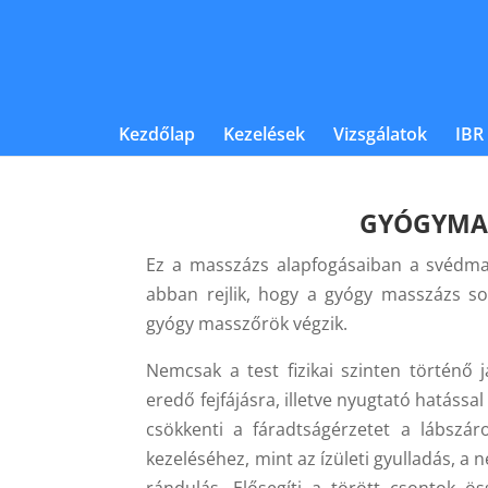
Kezdőlap
Kezelések
Vizsgálatok
IBR
GYÓGYMAS
Ez a masszázs alapfogásaiban a svédmas
abban rejlik, hogy a gyógy masszázs sor
gyógy masszőrök végzik.
Nemcsak a test fizikai szinten történő 
eredő fejfájásra, illetve nyugtató hatással
csökkenti a fáradtságérzetet a lábszár
kezeléséhez, mint az ízületi gyulladás, a 
rándulás. Elősegíti a törött csontok ö