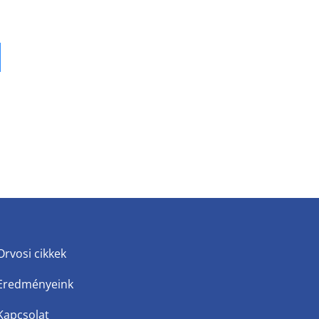
Orvosi cikkek
Eredményeink
Kapcsolat