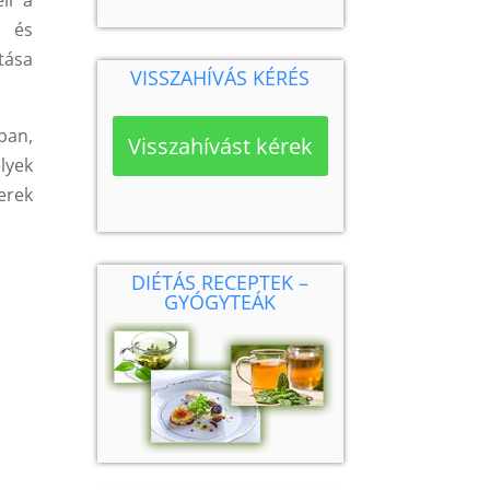
l és
tása
VISSZAHÍVÁS KÉRÉS
bban,
Visszahívást kérek
lyek
erek
DIÉTÁS RECEPTEK –
GYÓGYTEÁK