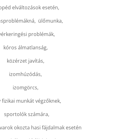
opéd elváltozások esetén,
ásproblémákná, ülőmunka,
érkeringési problémák,
kóros álmatlanság,
közérzet javítás,
izomhúzódás,
izomgörcs,
v fizikai munkát végzőknek,
sportolók számára,
varok okozta hasi fájdalmak esetén