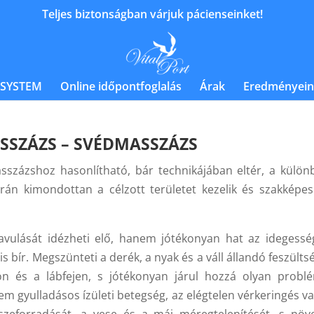
Teljes biztonságban várjuk pácienseinket!
 SYSTEM
Online időpontfoglalás
Árak
Eredményein
SZÁZS – SVÉDMASSZÁZS
százshoz hasonlítható, bár technikájában eltér, a külön
án kimondottan a célzott területet kezelik és szakképesí
javulását idézheti elő, hanem jótékonyan hat az idegessé
 is bír. Megszünteti a derék, a nyak és a váll állandó feszülts
on és a lábfejen, s jótékonyan járul hozzá olyan probl
nem gyulladásos ízületi betegség, az elégtelen vérkeringés v
sszeforradását, a vese és a máj méregtelenítését, s növe