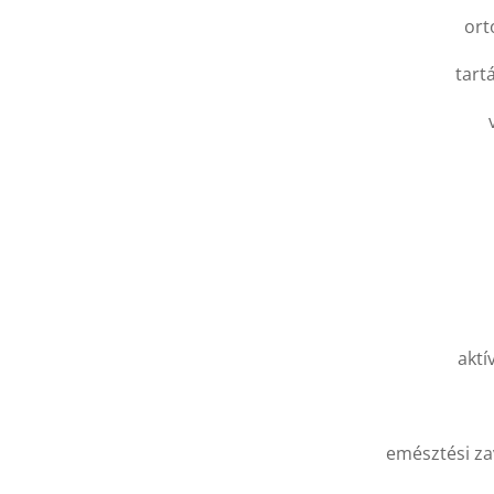
ort
tart
v
aktí
emésztési za