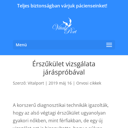
Teljes biztonságban várjuk pácienseinket!
Menü
Érszűkület vizsgálata
járáspróbával
Szerző:
Vitalport
|
2019 máj 16
|
Orvosi cikkek
A korszerű diagnosztikai technikák igazolták,
hogy az alsó végtagi érszűkület ugyanolyan
gyakori nőkben, mint férfiakban, de egy új