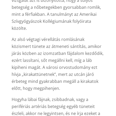
vizsgálat azt is bizonyította, hogy a súlyos
betegség a nőbetegekben gyorsabban romlik,
mint a férfiakban. A tanulmányt az Amerikai
Szívgyógyászok Kollégiumának folyóirata
közölte.
Az alsó végtagi vérellátás romlásának
közismert tünete az átmeneti sántítás, amikor
járás közben az izomzatban fájdalom kezdődik,
ezért lassítani, sőt megállni kell, míg a láb
kipiheni magát. A városi orvostudomány ezt
hívja „kirakattünetnek”, mert az utcán járó
érbeteg mind gyakrabban megáll a kirakatok
előtt, hogy megpihenjen.
Hogyha lábai fájnak, zsibbadnak, vagy a
perifériás artériás betegség egyéb tüneteit
észleli, akkor ne legyintsen, és ne írja ezeket a