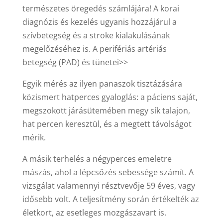
természetes öregedés számlájára! A korai
diagnózis és kezelés ugyanis hozzájárul a
szívbetegség és a stroke kialakulásának
megelőzéséhez is. A perifériás artériás
betegség (PAD) és tünetei>>
Egyik mérés az ilyen panaszok tisztázására
közismert hatperces gyaloglás: a páciens saját,
megszokott járásütemében megy sík talajon,
hat percen keresztül, és a megtett távolságot
mérik.
A másik terhelés a négyperces emeletre
mászás, ahol a lépcsőzés sebessége számít. A
vizsgálat valamennyi résztvevője 59 éves, vagy
idősebb volt. A teljesítmény során értékelték az
életkort, az esetleges mozgászavart is.