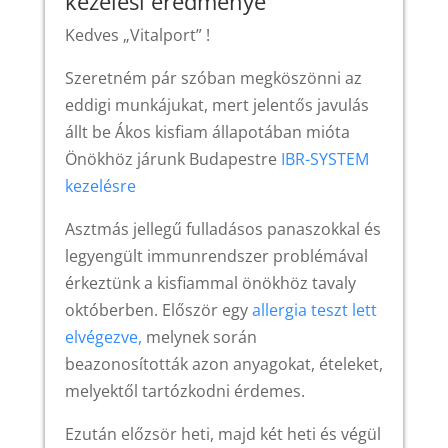
kezelési eredménye
Kedves „Vitalport” !
Szeretném pár szóban megköszönni az
eddigi munkájukat, mert jelentős javulás
állt be Ákos kisfiam állapotában mióta
Önökhöz járunk Budapestre
IBR-SYSTEM
kezelésre
Asztmás jellegű fulladásos panaszokkal és
legyengült immunrendszer problémával
érkeztünk a kisfiammal önökhöz tavaly
októberben. Először egy
allergia teszt lett
elvégezve,
melynek során
beazonosították azon anyagokat, ételeket,
melyektől tartózkodni érdemes.
Ezután előzsör heti, majd két heti és végül