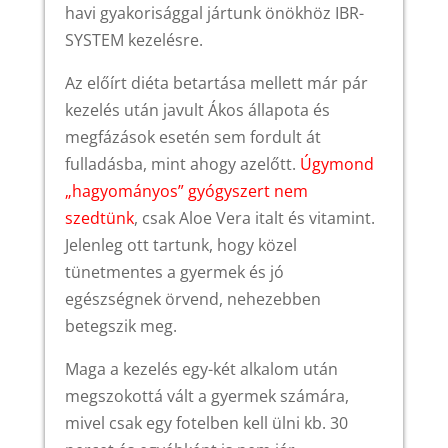
havi gyakorisággal jártunk önökhöz IBR-
SYSTEM kezelésre.
Az előírt diéta betartása mellett már pár
kezelés után javult Ákos állapota és
megfázások esetén sem fordult át
fulladásba, mint ahogy azelőtt.
Úgymond
„hagyományos” gyógyszert nem
szedtünk
, csak Aloe Vera italt és vitamint.
Jelenleg ott tartunk, hogy közel
tünetmentes a gyermek és jó
egészségnek örvend, nehezebben
betegszik meg.
Maga a kezelés egy-két alkalom után
megszokottá vált a gyermek számára,
mivel csak egy fotelben kell ülni kb. 30