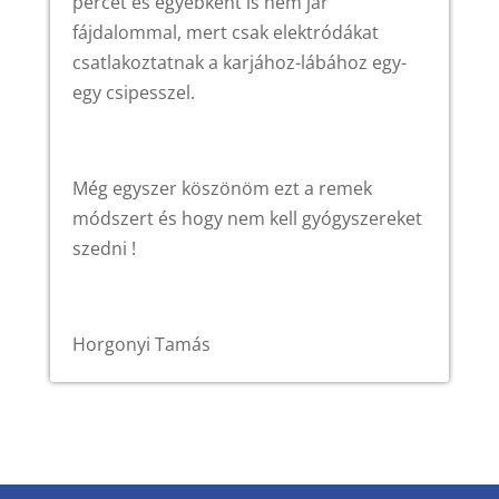
percet és egyébként is nem jár
fájdalommal, mert csak elektródákat
csatlakoztatnak a karjához-lábához egy-
egy csipesszel.
Még egyszer köszönöm ezt a remek
módszert és hogy nem kell gyógyszereket
szedni !
Horgonyi Tamás