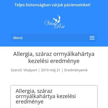
Teljes biztonságban várjuk pácienseinket!
Menü
Allergia, száraz orrnyálkahártya
kezelési eredménye
Szerző:
Vitalport
|
2019 máj 21
|
Eredményeink
Allergia, száraz
orrnyálkahártya kezelési
eredménye