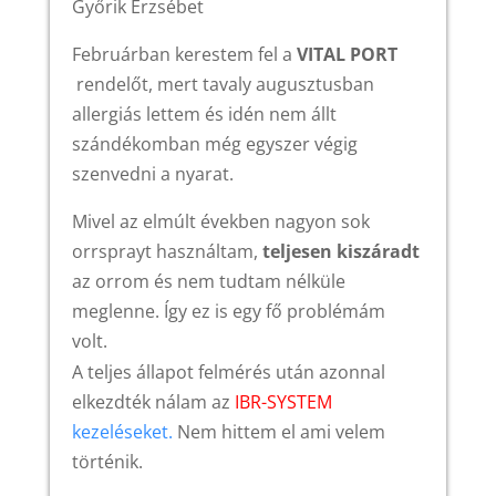
Győrik Erzsébet
Februárban kerestem fel a
VITAL PORT
rendelőt, mert tavaly augusztusban
allergiás lettem és idén nem állt
szándékomban még egyszer végig
szenvedni a nyarat.
Mivel az elmúlt években nagyon sok
orrsprayt használtam,
teljesen kiszáradt
az orrom és nem tudtam nélküle
meglenne. Így ez is egy fő problémám
volt.
A teljes állapot felmérés után azonnal
elkezdték nálam az
IBR-SYSTEM
kezeléseket.
Nem hittem el ami velem
történik.