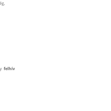
ég,
gy
felhív