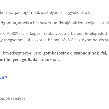
ndida” sarjadzógombák osztályának leggyakoribb faja.
gomba, amely a bél baktériumflórájának kontrollja alatt áll
k 70-80%-át is képezi, szabályozza a bélben letelepedet
gy megsemmisül, akkor a bélben lévő élesztőgomba elsza
os következménye van:
gombatoxinok szabadulnak fel,
adott helyen gyulladást okoznak.
át?
oidok szedése