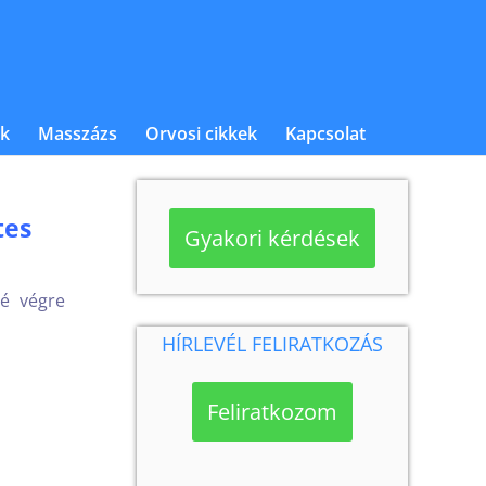
k
Masszázs
Orvosi cikkek
Kapcsolat
tes
Gyakori kérdések
é végre 
HÍRLEVÉL FELIRATKOZÁS
Feliratkozom