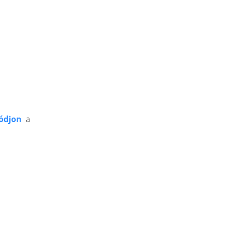
ódjon
a