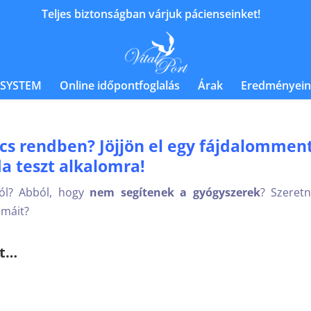
Teljes biztonságban várjuk pácienseinket!
 SYSTEM
Online időpontfoglalás
Árak
Eredményein
cs rendben? Jöjjön el egy fájdalommen
a teszt alkalomra!
ól? Abból, hogy 
nem segítenek a gyógyszerek
? Szeretn
émáit?
rt…