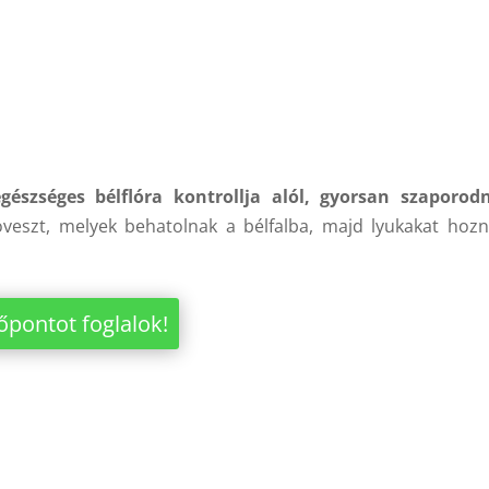
észséges bélflóra kontrollja alól, gyorsan szaporodn
eszt, melyek behatolnak a bélfalba, majd lyukakat hozn
őpontot foglalok!