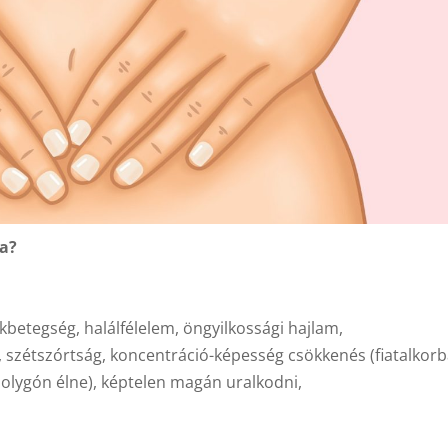
a?
ikbetegség, halálfélelem, öngyilkossági hajlam,
szétszórtság, koncentráció-képesség csökkenés (fiatalkorba
olygón élne), képtelen magán uralkodni,