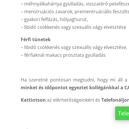
– méhnyálkahártya gyulladás, visszatérő petefésze
– menstruációs zavarok, prementruáciális feszült
– gyakori felfázás, hólyaghurut,
– libidó csökkenés vagy szexuális vágy elvesztése
Férfi tünetek
– libidó csökkenés vagy szexuális vágy elvesztése,
– férfiaknál makacs prosztata gyulladás
Ha szeretné pontosan megtudni, hogy mi áll a 
minket és időpontot egyeztet kollégánkkal a 
Kattintson
az elérhetőségeinkért és
Telefonáljo
Tel