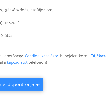
s), gázképződés, hasfájdalom,
) rosszullét,
zó látás
an lehetősége
Candida kezelésre
is bejelentkezni.
Tájékoz
al a
kapcsolatot
telefonon!
ne időpontfoglalás