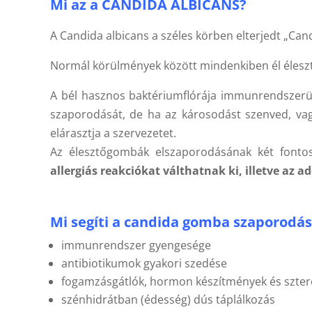
Mi az a CANDIDA ALBICANS?
A Candida albicans a széles körben elterjedt „Ca
Normál körülmények között mindenkiben él élesztő
A bél hasznos baktériumflórája immunrendszerün
szaporodását, de ha az károsodást szenved, va
elárasztja a szervezetet.
Az élesztőgombák elszaporodásának két font
allergiás reakciókat válthatnak ki, illetve az 
Mi segíti a candida gomba szaporodás
immunrendszer gyengesége
antibiotikumok gyakori szedése
fogamzásgátlók, hormon készítmények és szter
szénhidrátban (édesség) dús táplálkozás