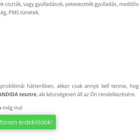
k ciszták, vagy gyulladások, petevezeték gyulladás, meddős
ség, PMS tünetek,
problémái hátterében, akkor csak annyit kell tennie, ho
CANDIDA tesztre
, aki készségesen áll az Ön rendelkezésére.
n
még ma!
efonon érdeklődök!