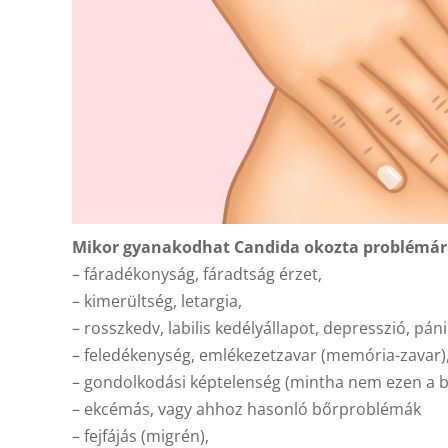
Mikor gyanakodhat Candida okozta problémár
– fáradékonyság, fáradtság érzet,
– kimerültség, letargia,
– rosszkedv, labilis kedélyállapot, depresszió, pán
– feledékenység, emlékezetzavar (memória-zavar), 
– gondolkodási képtelenség (mintha nem ezen a b
– ekcémás, vagy ahhoz hasonló bőrproblémák
– fejfájás (migrén),