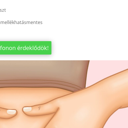
szt
s mellékhatásmentes
efonon érdeklődök!