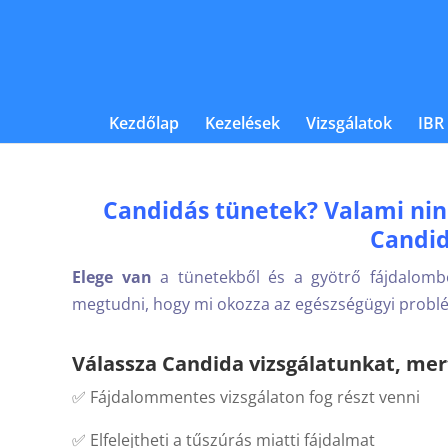
Kezdőlap
Kezelések
Vizsgálatok
IBR
Candidás tünetek? Valami nin
Candid
Elege van
 a tünetekből és a gyötrő fájdalomb
megtudni, hogy mi okozza az egészségügyi probl
Válassza Candida vizsgálatunkat, me
✅ Fájdalommentes vizsgálaton fog részt venni
✅ Elfelejtheti a tűszúrás miatti fájdalmat