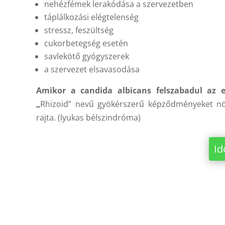
nehézfémek lerakódása a szervezetben
táplálkozási elégtelenség
stressz, feszültség
cukorbetegség esetén
savlekötő gyógyszerek
a szervezet elsavasodása
Amikor a candida albicans felszabadul az eg
„
Rhizoid” nevű gyökérszerű képződményeket növ
rajta. (lyukas bélszindróma)
Id