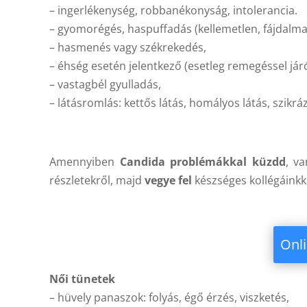
– ingerlékenység, robbanékonyság, intolerancia.
– gyomorégés, haspuffadás (kellemetlen, fájdalma
– hasmenés vagy székrekedés,
– éhség esetén jelentkező (esetleg remegéssel járó
– vastagbél gyulladás,
– látásromlás: kettős látás, homályos látás, szikrá
Amennyiben
Candida problémákkal küzdd
, v
részletekről, majd
vegye fel
készséges kollégáinkk
Onli
Női tünetek
– hüvely panaszok: folyás, égő érzés, viszketés,