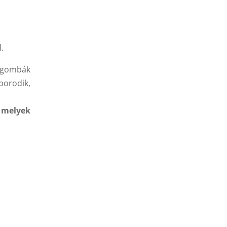
.
t gombák
porodik,
 melyek