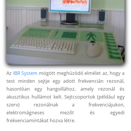
Az
IBR System
mögött meghúzódó elmélet az, hogy a
test minden sejtje egy adott frekvencián rezonál,
hasonlóan egy hangvillához, amely rezonál és
akusztikus hullámot kelt. Sejtcsoportok (például egy
szerv) rezonálnak a frekvenciájukon,
elektromágneses mezőt és egyedi
frekvenciamintákat hozva létre.