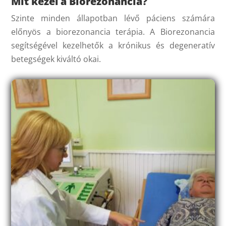
Mit kezel a Biorezonancia?
Szinte minden állapotban lévő páciens számára
előnyös a biorezonancia terápia. A Biorezonancia
segítségével kezelhetők a krónikus és degeneratív
betegségek kiváltó okai.