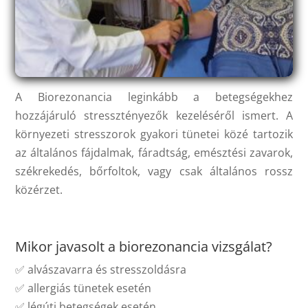
A Biorezonancia leginkább a betegségekhez
hozzájáruló stressztényezők kezeléséről ismert. A
környezeti stresszorok gyakori tünetei közé tartozik
az általános fájdalmak, fáradtság, emésztési zavarok,
székrekedés, bőrfoltok, vagy csak általános rossz
közérzet.
Mikor javasolt a biorezonancia vizsgálat?
✅ alvászavarra és stresszoldásra
✅ allergiás tünetek esetén
✅ légúti betegségek esetén