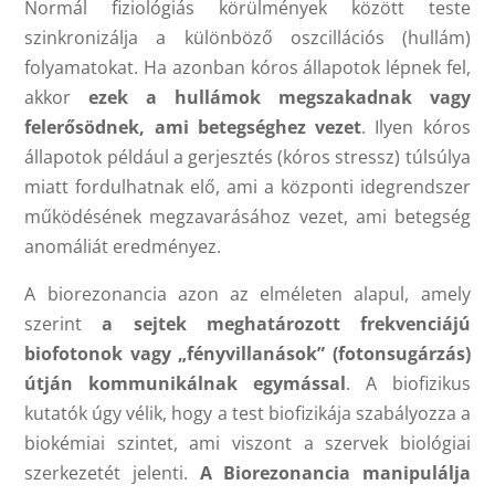
Normál fiziológiás körülmények között teste
szinkronizálja a különböző oszcillációs (hullám)
folyamatokat. Ha azonban kóros állapotok lépnek fel,
akkor
ezek a hullámok megszakadnak vagy
felerősödnek, ami betegséghez vezet
. Ilyen kóros
állapotok például a gerjesztés (kóros stressz) túlsúlya
miatt fordulhatnak elő, ami a központi idegrendszer
működésének megzavarásához vezet, ami betegség
anomáliát eredményez.
A biorezonancia azon az elméleten alapul, amely
szerint
a sejtek meghatározott frekvenciájú
biofotonok vagy „fényvillanások” (fotonsugárzás)
útján kommunikálnak egymással
. A biofizikus
kutatók úgy vélik, hogy a test biofizikája szabályozza a
biokémiai szintet, ami viszont a szervek biológiai
szerkezetét jelenti.
A Biorezonancia manipulálja