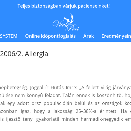
Teljes biztonságban várjuk pácienseinket!
 SYSTEM
Online időpontfoglalás
Árak
Eredményein
2006/2. Allergia
épbetegség. Joggal ír Hutás Imre: „A fejlett világ járványa
sülése nem könnyû feladat. Talán ennek is köszönh tõ, ho
nak egy adott orsz populációján belül és az országok köz
azonban igaz, hogy a lakosság 25–38%-a érintett. Ha 
 is ijesztõ tény: gyakorlatil minden harmadik-negyedik e