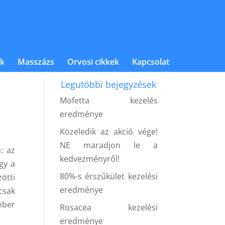
k
Masszázs
Orvosi cikkek
Kapcsolat
Legutóbbi bejegyzések
Mofetta kezelés
eredménye
Közeledik az akció vége!
NE maradjon le a
: az
kedvezményről!
gy a
80%-s érszűkület kezelési
ötti
eredménye
csak
mber
Rosacea kezelési
eredménye