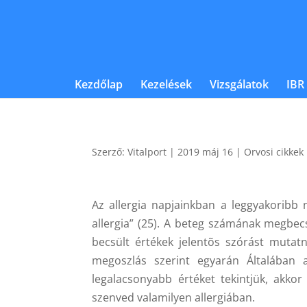
Kezdőlap
Kezelések
Vizsgálatok
IBR
Szerző:
Vitalport
|
2019 máj 16
|
Orvosi cikkek
Az allergia napjainkban a leggyakoribb n
allergia” (25). A beteg számának megbec
becsült értékek jelentõs szórást mutat
megoszlás szerint egyarán Általában 
legalacsonyabb értéket tekintjük, akkor
szenved valamilyen allergiában.