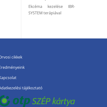
Ekcéma kezelése IBR-
SYSTEM terápiával
Orvosi cikkek
Eredményeink
Kapcsolat
Adatkezelési tájékoztató