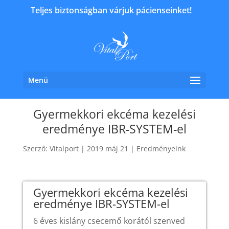
Teljes biztonságban várjuk pácienseinket!
Menü
Gyermekkori ekcéma kezelési
eredménye IBR-SYSTEM-el
Szerző:
Vitalport
|
2019 máj 21
|
Eredményeink
Gyermekkori ekcéma kezelési
eredménye IBR-SYSTEM-el
6 éves kislány csecemő korától szenved