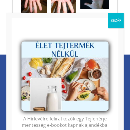
Kezelések
Vizsgálatok
IBR SYSTEM
Életmód és táplálkozási tanácsadás
A Hírlevélre feliratkozók egy Tejfehérje
Masszázs
mentesség e-bookot kapnak ajándékba.