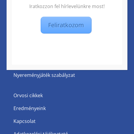
Sajtó megjelenések
Iratkozzon fel hírlevelünkre most!
Budapesti rendelő árak
Feliratkozom
Vidéki rendelő árak
Aktuális és partner kedvezmények
Vitalport Youtube csatorna
Nyereményjáték szabályzat
Orvosi cikkek
Eredményeink
Kapcsolat