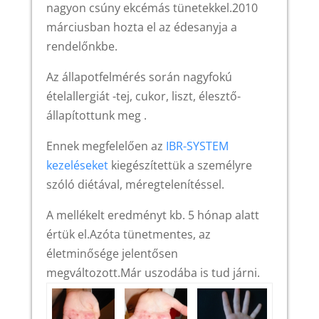
nagyon csúny ekcémás tünetekkel.2010
márciusban hozta el az édesanyja a
rendelőnkbe.
Az állapotfelmérés során nagyfokú
ételallergiát -tej, cukor, liszt, élesztő-
állapítottunk meg .
Ennek megfelelően az
IBR-SYSTEM
kezeléseket
kiegészítettük a személyre
szóló diétával, méregtelenítéssel.
A mellékelt eredményt kb. 5 hónap alatt
értük el.Azóta tünetmentes, az
életminősége jelentősen
megváltozott.Már uszodába is tud járni.