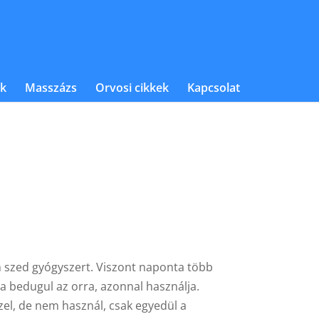
k
Masszázs
Orvosi cikkek
Kapcsolat
em szed gyógyszert. Viszont naponta több
ha bedugul az orra, azonnal használja.
zel, de nem használ, csak egyedül a