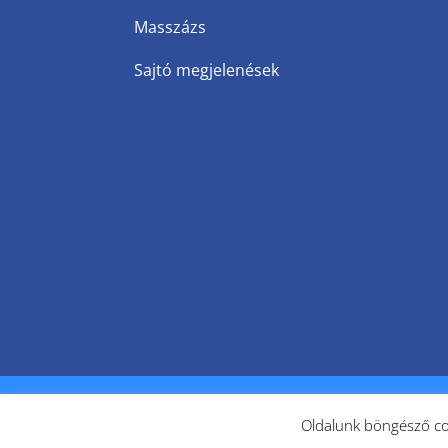
Masszázs
Sajtó megjelenések
Vitalport Egészségcentrum | Budapest - 
Oldalunk böngésző coo