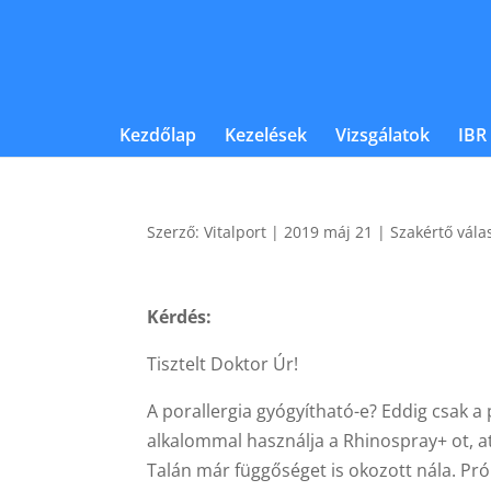
Kezdőlap
Kezelések
Vizsgálatok
IBR
Szerző:
Vitalport
|
2019 máj 21
|
Szakértő vála
Kérdés:
Tisztelt Doktor Úr!
A porallergia gyógyítható-e? Eddig csak a
alkalommal használja a Rhinospray+ ot, at
Talán már függőséget is okozott nála. Pró