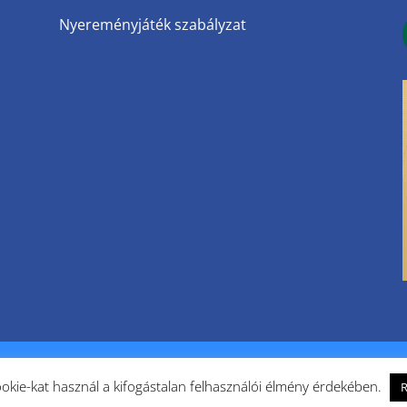
Nyereményjáték szabályzat
Debrecen - Hajdúböszörmény | vitalport.hu
kie-kat használ a kifogástalan felhasználói élmény érdekében.