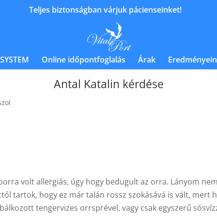
Teljes biztonságban várjuk pácienseinket!
 SYSTEM
Online időpontfoglalás
Árak
Eredményein
Antal Katalin kérdése
szol
 porra volt allergiás, úgy hogy bedugult az orra. Lányom n
tól tartok, hogy ez már talán rossz szokásává is vált, mert 
bálkozott tengervizes orrsprével, vagy csak egyszerű sósvíz