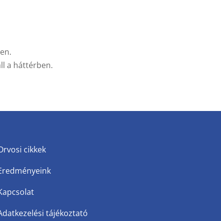
ben.
l a háttérben.
Orvosi cikkek
Eredményeink
Kapcsolat
Adatkezelési tájékoztató