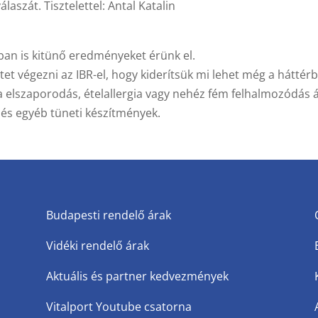
szát. Tisztelettel: Antal Katalin
ában is kitünő eredményeket érünk el.
tet végezni az IBR-el, hogy kiderítsük mi lehet még a háttér
 elszaporodás, ételallergia vagy nehéz fém felhalmozódás ál
 és egyéb tüneti készítmények.
Budapesti rendelő árak
Vidéki rendelő árak
Aktuális és partner kedvezmények
Vitalport Youtube csatorna