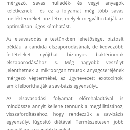
mérgező, savas hulladék- és vegyi anyagok
keletkeznek , és ez a folyamat még több savas
mellékterméket hoz létre, melyek megváltoztatják az
optimálisan lúgos kémhatást.
Az elsavasodás a testünkben lehetőséget biztosít
például a candida elszaporodásának, de kedvezőbb
feltételeket nyújthat bizonyos baktériumok
elszaporodásához is. Még nagyobb veszélyt
jelenthetnek a mikroorganizmusok anyagcseréjének
mérgező végtermékei, az úgynevezett exotoxinok,
amik felboríthatják a sav-bázis egyensúlyt.
Az elsavasodási folyamat előrehaladtával is
mindössze annyit kellene tennünk a megállításához,
visszafordításához, hogy rendezzük a sav-bázis
egyensúlyt lúgosító diétával. Természetesen, jobb
megelőzni a nagyobb bajokat.