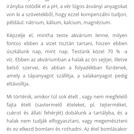
irányba tolódik el a pH, a vér lúgos ásványi anyagokat
von ki a szövetekből, hogy ezzel kompenzálni tudjon,
például: nátrium, kálium, kalcium, magnézium.
Képzelje el, mintha teste akvárium lenne, milyen
fontos ebben a vizet tisztán tartani, hiszen ebben
úszkálunk nap, mint nap. Testünk közel 70 % -a
víz.
Ebben az akváriumban a halak az ön sejtjei, illetve
belső szervei, és abban a folyadékban fürdenek,
amely a tápanyagot szállítja, a salakanyagot pedig
eltávolítja.
Mi történik, amikor túl sok ételt , vagy nem megfelelő
fajta ételt (savtermelő ételeket, pl. tejterméket,
cukrot és állati fehérjét) dobálunk a tartályba, és a
halak nem tudják elfogyasztani, vagy megemészteni
és ez elkezd bomlani és rothadni. Az étel bomlásakor