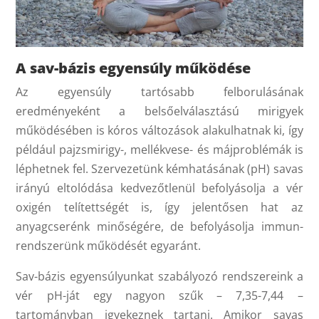
A sav-bázis egyensúly működése
Az egyensúly tartósabb felborulásának
eredményeként a belsőelválasztású mirigyek
működésében is kóros változások alakulhatnak ki, így
például pajzsmirigy-, mellékvese- és májproblémák is
léphetnek fel. Szervezetünk kémhatásának (pH) savas
irányú eltolódása kedvezőtlenül befolyásolja a vér
oxigén telítettségét is, így jelentősen hat az
anyagcserénk minőségére, de befolyásolja immun-
rendszerünk működését egyaránt.
Sav-bázis egyensúlyunkat szabályozó rendszereink a
vér pH-ját egy nagyon szűk – 7,35-7,44 –
tartományban igyekeznek tartani. Amikor savas