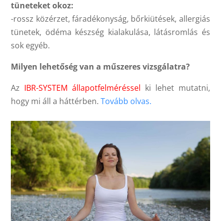
tüneteket okoz:
-rossz közérzet, fáradékonyság, bőrkiütések, allergiás
tünetek, ödéma készség kialakulása, látásromlás és
sok egyéb.
Milyen lehetőség van a műszeres vizsgálatra?
Az
IBR-SYSTEM állapotfelméréssel
ki lehet mutatni,
hogy mi áll a háttérben.
Tovább olvas.