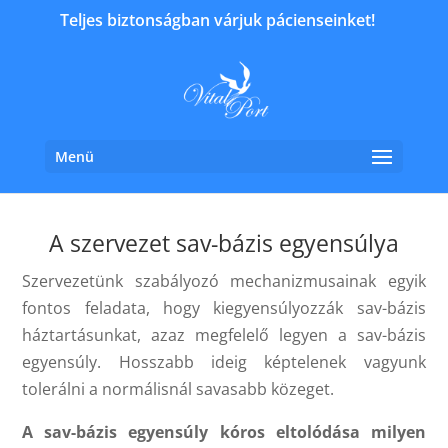
Teljes biztonságban várjuk pácienseinket!
Menü
A szervezet sav-bázis egyensúlya
Szervezetünk szabályozó mechanizmusainak egyik
fontos feladata, hogy kiegyensúlyozzák sav-bázis
háztartásunkat, azaz megfelelő legyen a sav-bázis
egyensúly. Hosszabb ideig képtelenek vagyunk
tolerálni a normálisnál savasabb közeget.
A sav-bázis egyensúly kóros eltolódása milyen